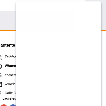
antente en Contacto
Teléfono
322 41 35
Whatsapp
304 534 9161
comercial@bienesyasociados.com.co
www.bienesyasociados.com.co
Calle 38 No.75 - 03 Edificio Mirador del Parque |
Laureles