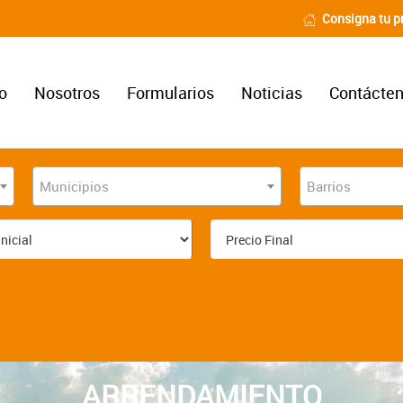
Consigna tu p
io
Nosotros
Formularios
Noticias
Contácte
Municipios
Barrios
ARRENDAMIENTO