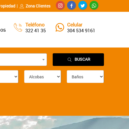
ropiedad
Zona Clientes
Teléfono
Celular
nos
322 41 35
304 534 9161
BUSCAR