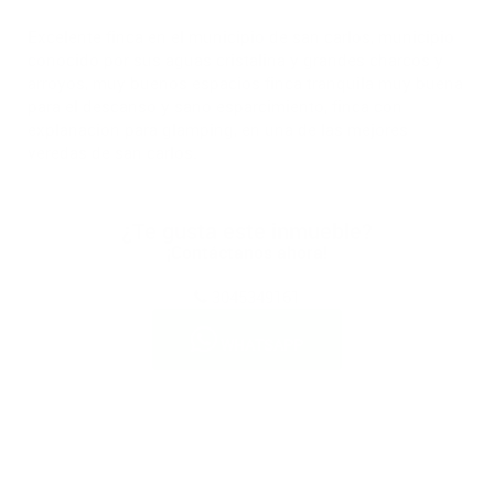
Excelente finca en el municipio de san carlos, municipio
conocido por sus aguas cristalina y grandes charcos y
arroyos, muy buenos espacios finca tranquila muy buena
para el descanso y sano esparcimiento, finca con
explanacion para glamping, en una de las mejores
veredas de san carlos.
¿Te gusta este inmueble?
¡Contáctanos ahora!
3045349161
WHATSAPP