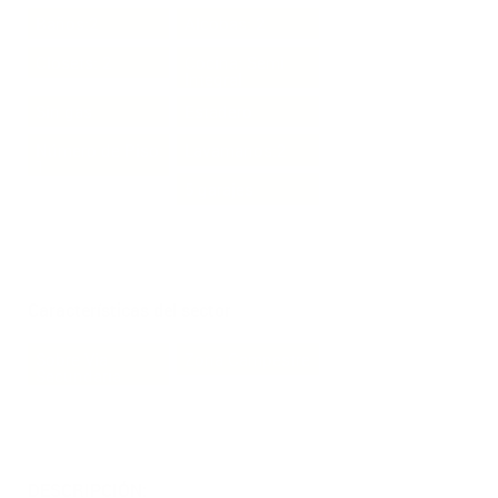
Baños:2
Alcobas: 2
Closets: 2
Cocina: Semi
Integral
Sin gas
Estadero
Número de Piso:
Lavamanos:2
1
5 garajes
Características del sector
Sobre Via
Zona Campestre
Secundaria
DESCRIPCIÓN: