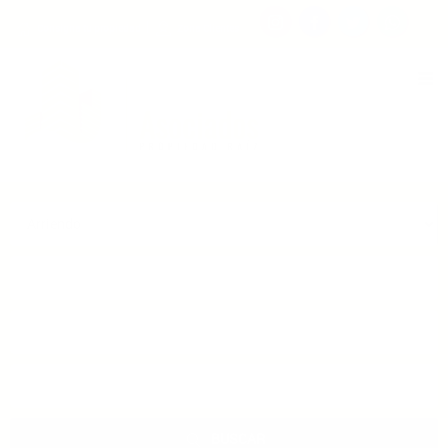
Consigna tu propiedad
Zona Clientes
Tipo de inmueble
Municipios
Barrios
BUSCAR