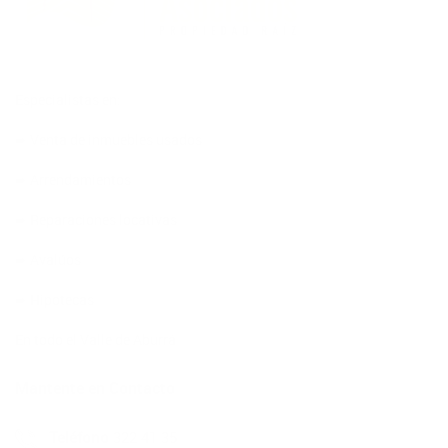
Especialistas en:
➨ Venta de inmuebles usados
➨ Arrendamientos
➨ Reparaciones locativas
➨ Avalúos
➨ Hipotecas
En todo el Valle de Aburrá
Mantente en Contacto
Teléfono
322 41 35