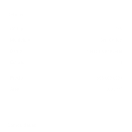
Detalles
Código
1055
Municipio
San Carlos
Barrio
Vereda Cañaveral
Estrato
3
Precio
$950,000,000
2
Área
10000 m
Comodidades: