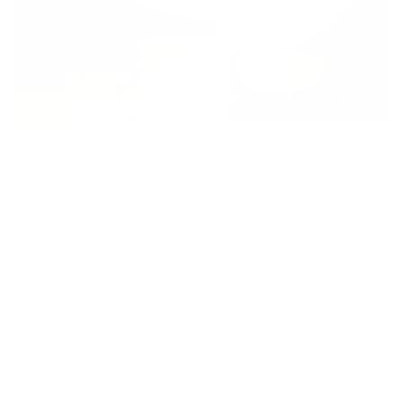
Venta
2
40 m
2 Alcobas
1.0 Baños
Bello, Niquia
¡Tu nuevo hogar te espera!Apartamento de 2 alcobas con
vista espectacular a la ciudadDescubre este encantador
apartamento que combina comodidad, esti
$195,000,000