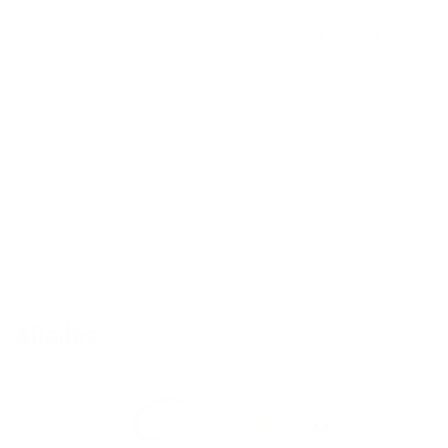
¡Vive en una ubicación estratégica en Robledo! Se arrienda
excelente apartamento, ubicado cerca del ITM, Pascual
Bravo y otras instituciones educativa
$2,800,000
Aliados