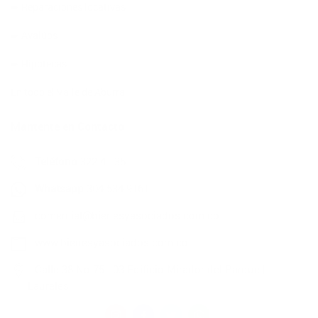
➨ Reparaciones locativas
➨ Avalúos
➨ Hipotecas
En todo el Valle de Aburrá
Mantente en Contacto
Teléfono
322 41 35
Whatsapp
304 534 9161
comercial@bienesyasociados.com.co
www.bienesyasociados.com.co
Calle 38 No.75 - 03 Edificio Mirador del Parque |
Laureles