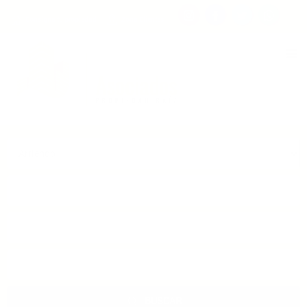
Consigna tu propiedad
Zona Clientes
Tipo de inmueble
Municipios
Barrios
BUSCAR