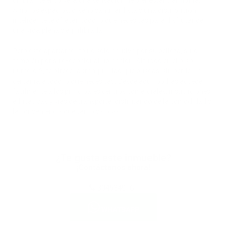
Amplios espacios, diseño vanguardista y una distribución
inteligente te ofrecen todo lo que necesitas para disfrutar de
una vida plena y equilibrada.
Pero este apartamento no solo cautiva por su belleza, sino
también por su excepcional ubicación. Situado en el piso
número 2, te ofrece la tranquilidad que buscas, sin perder la
cercanía a todo lo que necesitas. Desde aquí, podrás acceder
fácilmente a los principales centros comerciales, instituciones
educativas y vías de transporte, disfrutando de la comodidad y
la conveniencia que tanto valoras.
¿Te gusta este inmueble?
¡Contáctanos ahora!
3045349161
WHATSAPP