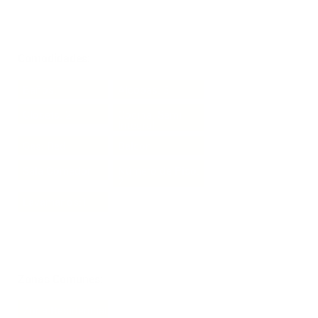
Comodidades:
Baños:1
Alcobas: 3
Closets: 2
Cocina: Semi
Integral
Gas: Red
Balcon
Sala Comedor
Número de Piso:
2
Lavamanos:1
Zonas Comunes:
Zona Residencial