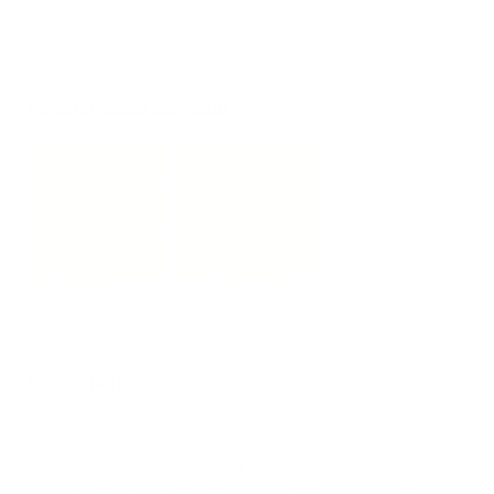
Características del sector
Colegios
Parques
Cercanos
Cercanos
Seguridad en la
Sobre Via
zona
Secundaria
Supermercados
Transporte
Cercanos
Publico Cercano
DESCRIPCIÓN:
Con una superficie de 74.74 m², este hogar es un verdadero
refugio de paz y estilo. Desde el momento en que cruzas el
umbral, te envolverá una sensación de bienestar y armonía.