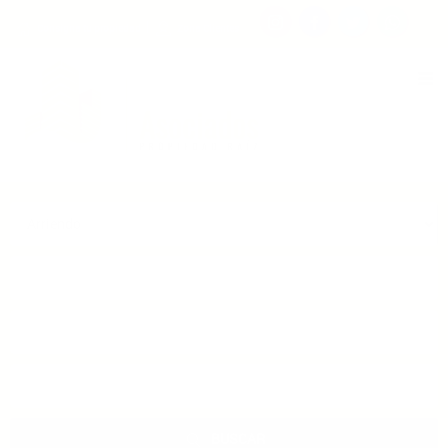
Consigna tu propiedad
Zona Clientes
Tipo de inmueble
Municipios
Barrios
BUSCAR