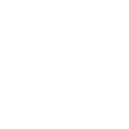
Especialistas en:
➨ Venta de inmuebles usados
➨ Arrendamientos
➨ Reparaciones locativas
➨ Avalúos
➨ Hipotecas
En todo el Valle de Aburrá