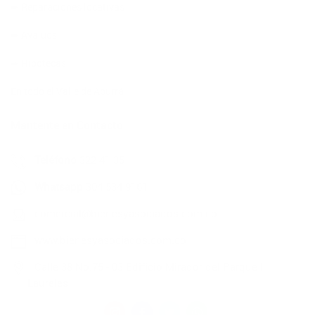
➨ Reparaciones locativas
➨ Avalúos
➨ Hipotecas
En todo el Valle de Aburrá
Mantente en Contacto
Teléfono
322 41 35
Whatsapp
304 534 9161
comercial@bienesyasociados.com.co
www.bienesyasociados.com.co
Calle 38 No.75 - 03 Edificio Mirador del Parque |
Laureles