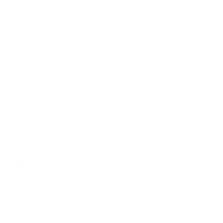
¡Vive en una ubicación estratégica en Robledo! Se arrienda
excelente apartamento, ubicado cerca del ITM, Pascual
Bravo y otras instituciones educativa
$2,800,000
Aliados