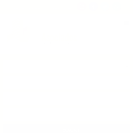
Consigna tu propiedad
Zona Clientes
Tipo de inmueble
Municipios
Barrios
BUSCAR