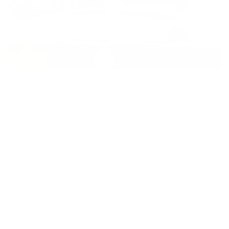
Arriendo
2
48 m
1 Alcobas
2.0 Baños
Medellín, La America
Cómodo y acogedor Apartaestudio 2 piso ubicado en la
américa cuenta con excelentes rutas de transporte Sus
espacios están divididos en 1 alcoba co
$1,350,000