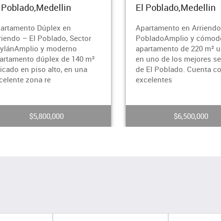
lin
El Poblado,Medellin
x en
Apartamento en Arriendo – El
do, Sector
PobladoAmplio y cómodo
derno
apartamento de 220 m² ubicado
 de 140 m²
en uno de los mejores sectores
o, en una
de El Poblado. Cuenta con
excelentes
00
$6,500,000