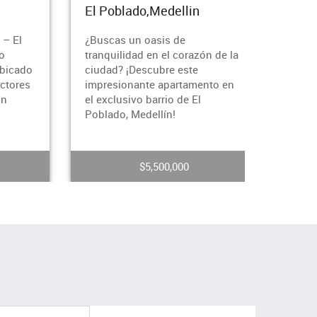
El Poblado,Medellin
El Poblado,Medelli
¿Buscas un oasis de
¿Buscas un oasis de
tranquilidad en el corazón de la
tranquilidad en el cor
ciudad? ¡Descubre este
ciudad? ¡Descubre est
impresionante apartamento en
impresionante aparta
el exclusivo barrio de El
el exclusivo barrio de 
Poblado, Medellín!
Poblado, Medellín!
$5,500,000
$5,500,000