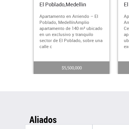
El Poblado,Medellin
El Poblado,Medel
Apartamento en Arriendo – El
Apartamento Dúple
Poblado, MedellínAmplio
Arriendo – El Pobla
apartamento de 140 m² ubicado
CeylánAmplio y mo
en un exclusivo y tranquilo
apartamento dúplex
sector de El Poblado, sobre una
ubicado en piso alt
calle c
excelente zona re
$5,500,000
$5,800,0
Aliados