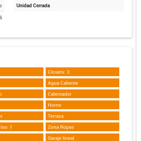
o
Unidad Cerrada
6
Closets: 3
Agua Caliente
o
Calentador
Horno
r
Terraza
iso: 1
Zona Ropas
Garaje lineal