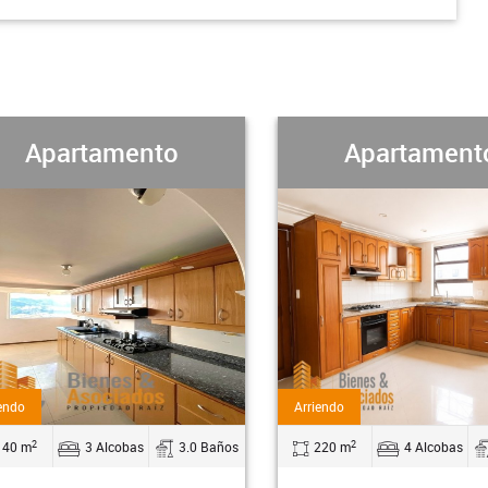
ento
Apartamento
Arriendo
2
bas
3.0 Baños
220 m
4 Alcobas
4.0 Baños