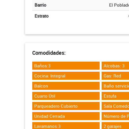
Barrio
El Poblad
Estrato
Comodidades:
Baños:3
Alcobas: 3
Cocina: Integral
Gas: Red
Balcon
Baño servici
Cuarto Útil
Estufa
Parqueadero Cubierto
Sala Comedo
Unidad Cerrada
Número de P
Lavamanos:3
2 garajes