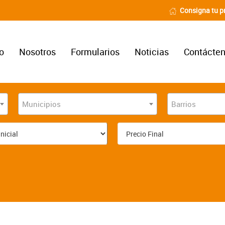
Consigna tu p
io
Nosotros
Formularios
Noticias
Contácte
Municipios
Barrios