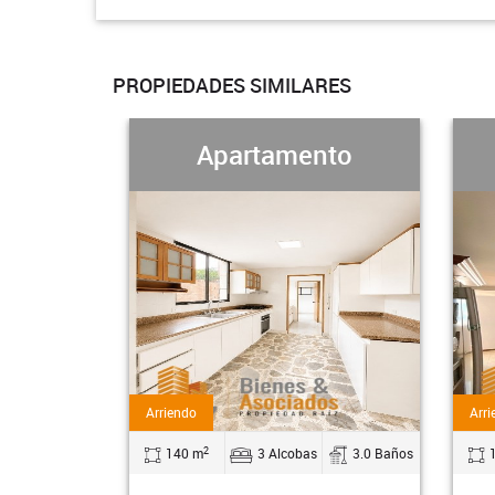
PROPIEDADES SIMILARES
Apartamento
Apartam
Arriendo
Arriendo
2
2
140 m
3 Alcobas
3.0 Baños
140 m
3 Alco