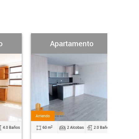
Apartamento
Apartame
Arriendo
Arriendo
2
2
60 m
2 Alcobas
2.0 Baños
60 m
2 Alcobas