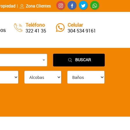
ropiedad
Zona Clientes
Teléfono
Celular
nos
322 41 35
304 534 9161
BUSCAR