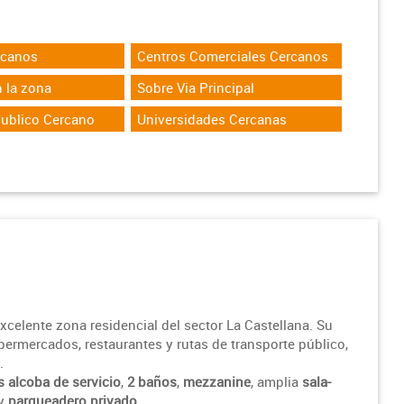
rcanos
Centros Comerciales Cercanos
 la zona
Sobre Via Principal
Publico Cercano
Universidades Cercanas
elente zona residencial del sector La Castellana. Su
upermercados, restaurantes y rutas de transporte público,
.
 alcoba de servicio
,
2 baños
,
mezzanine
, amplia
sala-
y
parqueadero privado
.