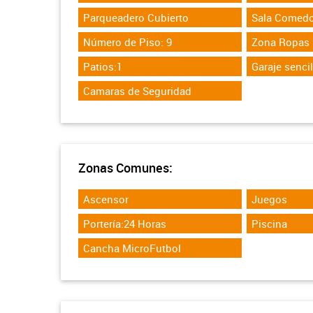
Parqueadero Cubierto
Sala Comedo
Número de Piso: 9
Zona Ropas
Patios:1
Garaje sencil
Camaras de Seguridad
Zonas Comunes:
Ascensor
Juegos
Portería:24 Horas
Piscina
Cancha MicroFutbol