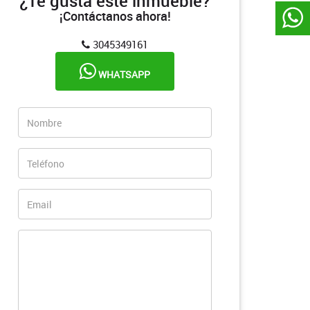
¿Te gusta este inmueble?
¡Contáctanos ahora!
3045349161
WHATSAPP