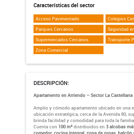
Características del sector
Acceso Pavimentado
Colegios Ce
Parques Cercanos
Seguridad en
Supermercados Cercanos
Transporte 
Zona Comercial
DESCRIPCIÓN:
Apartamento en Arriendo – Sector La Castellana
Amplio y cómodo apartamento ubicado en una exc
ubicación estratégica, cerca de la Avenida 80, s
brinda facilidad y comodidad para toda la familia
Cuenta con
100 m²
distribuidos en
3 alcobas más
comedor
,
cocina integral
,
zona de ropas
,
balcón