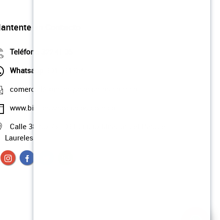
antente en Contacto
Teléfono
322 41 35
Whatsapp
304 534 9161
comercial@bienesyasociados.com.co
www.bienesyasociados.com.co
Calle 38 No.75 - 03 Edificio Mirador del Parque |
Laureles