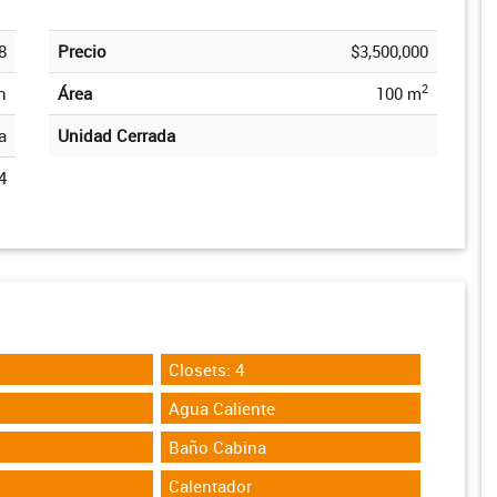
8
Precio
$3,500,000
2
n
Área
100 m
a
Unidad Cerrada
4
Closets: 4
Agua Caliente
Baño Cabina
Calentador