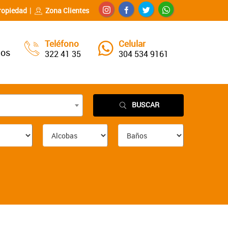
ropiedad
Zona Clientes
Teléfono
Celular
nos
322 41 35
304 534 9161
BUSCAR