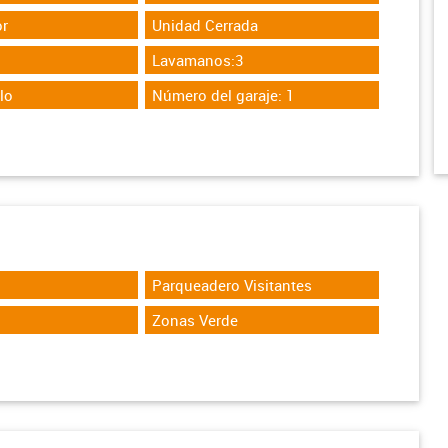
r
Unidad Cerrada
Lavamanos:3
lo
Número del garaje: 1
Parqueadero Visitantes
Zonas Verde