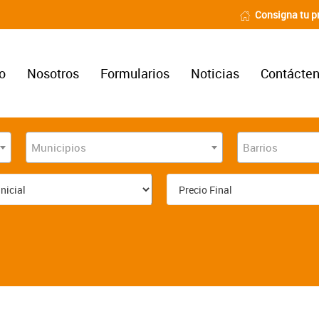
Consigna tu p
io
Nosotros
Formularios
Noticias
Contácte
Municipios
Barrios