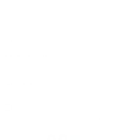
➨ Reparaciones locativas
➨ Avalúos
➨ Hipotecas
En todo el Valle de Aburrá
Mantente en Contacto
Teléfono
322 41 35
Whatsapp
304 534 9161
comercial@bienesyasociados.com.co
www.bienesyasociados.com.co
Calle 38 No.75 - 03 Edificio Mirador del Parque |
Laureles