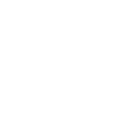
¡Vive en una ubicación estratégica en Robledo! Se arrienda
excelente apartamento, ubicado cerca del ITM, Pascual
Bravo y otras instituciones educativa
$2,800,000
Aliados