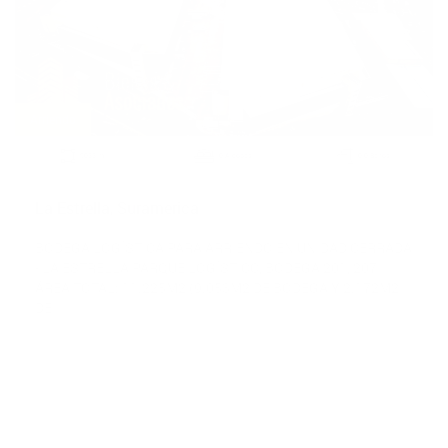
Arriendo
2
9055 m
0 Alcobas
0.0 Baños
La Estrella, Suramerica
BODEGA LOGÍSTICA PARA ARRIENDO EN UNIDAD CERRADA
- LA ESTRELLA PARQUE LOGÍSTICO, BODEGA 201, 207
ÁREA TOTAL: 11.225M2 (9.053M2 DE BODEGA Y 2.172M2
DE
$336,810,000