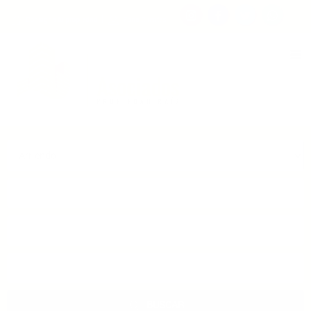
Consigna tu propiedad
Zona Clientes
Tipo de inmueble
Municipios
Barrios
BUSCAR