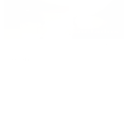
Venta
2
40 m
2 Alcobas
1.0 Baños
Bello, Niquia
¡Tu nuevo hogar te espera!Apartamento de 2 alcobas con
vista espectacular a la ciudadDescubre este encantador
apartamento que combina comodidad, esti
$195,000,000