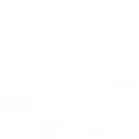
¡Descubre el oasis urbano perfecto en La Estrella,
Suramerica! Este espectacular apartamento de 97 m² te
cautivará desde el primer momento. Ubicado e
$600,000,000
Aliados