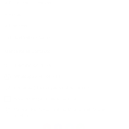
➨ Reparaciones locativas
➨ Avalúos
➨ Hipotecas
En todo el Valle de Aburrá
Mantente en Contacto
Teléfono
322 41 35
Whatsapp
304 534 9161
comercial@bienesyasociados.com.co
www.bienesyasociados.com.co
Calle 38 No.75 - 03 Edificio Mirador del Parque |
Laureles