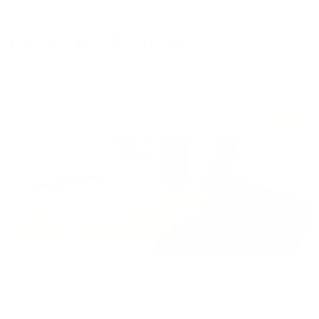
Propiedades Recientes
Apartamento - 1507
Venta
2
97 m
3 Alcobas
3.0 Baños
La Estrella, Suramerica