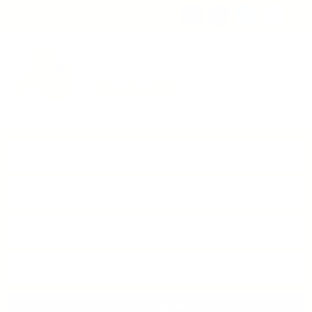
Consigna tu propiedad
Zona Clientes
Tipo de inmueble
Municipios
Barrios
BUSCAR