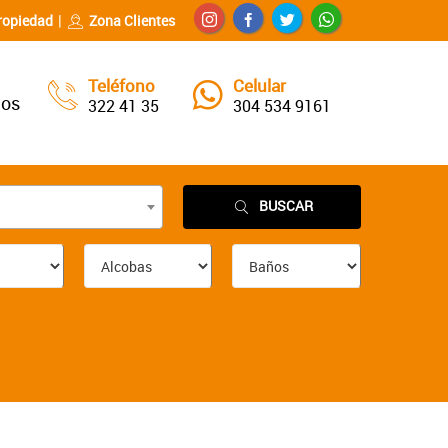
ropiedad
Zona Clientes
Teléfono
Celular
nos
322 41 35
304 534 9161
BUSCAR