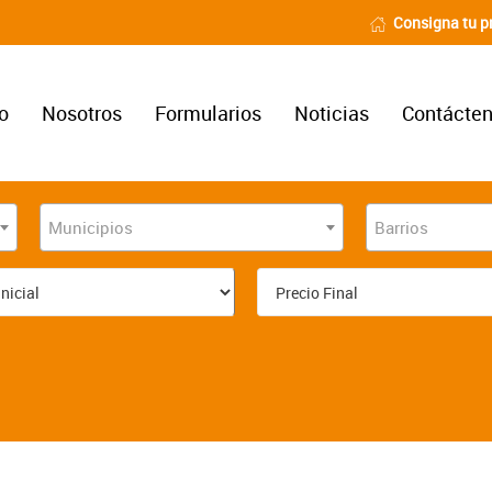
Consigna tu p
io
Nosotros
Formularios
Noticias
Contácte
Municipios
Barrios