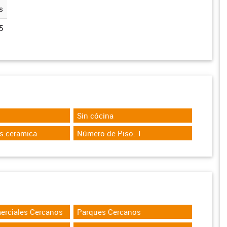
s
5
Sin cócina
s:ceramica
Número de Piso: 1
erciales Cercanos
Parques Cercanos