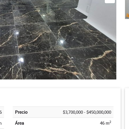
6
Precio
$3,700,000 - $450,000,000
2
n
Área
46 m