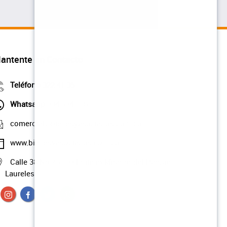
antente en Contacto
Teléfono
322 41 35
Whatsapp
304 534 9161
comercial@bienesyasociados.com.co
www.bienesyasociados.com.co
Calle 38 No.75 - 03 Edificio Mirador del Parque |
Laureles