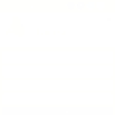
Consigna tu propiedad
Zona Clientes
Tipo de inmueble
Municipios
Barrios
BUSCAR