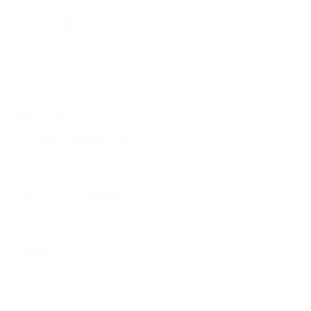
Especialistas en:
➨ Venta de inmuebles usados
➨ Arrendamientos
➨ Reparaciones locativas
➨ Avalúos
➨ Hipotecas
En todo el Valle de Aburrá